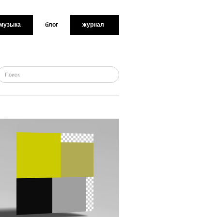
музыка
блог
журнал