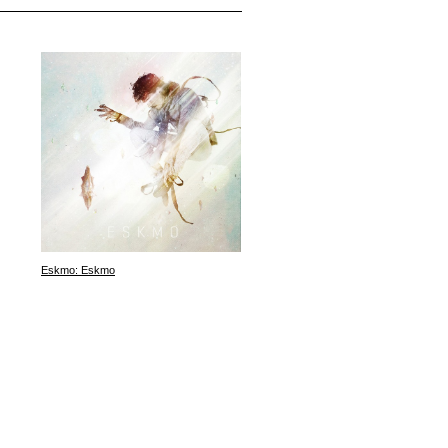
Eskmo: Eskmo
TOKiMONSTA: Midnight Menu