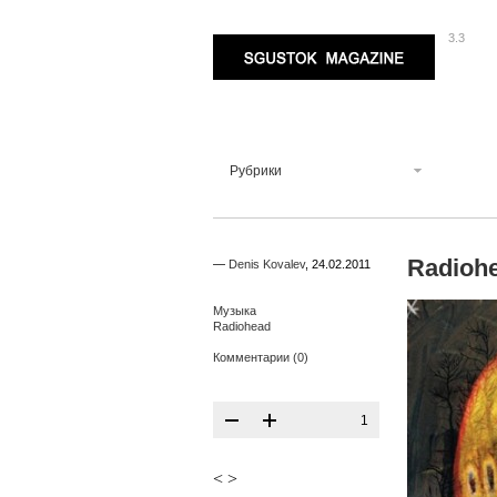
3.3
Sgustok Magazine
Рубрики
Radiohe
—
Denis Kovalev
,
24.02.2011
Музыка
Radiohead
Комментарии (0)
1
<
>