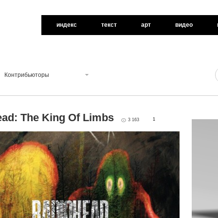
индекс
текст
арт
видео
Контрибьюторы
ad: The King Of Limbs
1
3 163