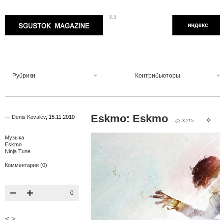
3.3
Sgustok Magazine
индекс
Рубрики
Контрибьюторы
Eskmo: Eskmo
—
Denis Kovalev
,
15.11.2010
0
3 215
Музыка
Eskmo
Ninja Tune
Комментарии (0)
0
<
>