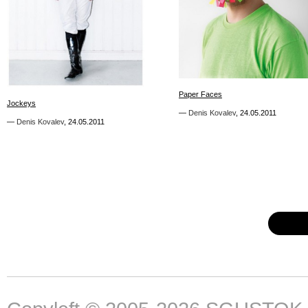
1
1
Paper Faces
Paper Faces
Jockeys
Jockeys
—
—
Denis Kovalev
Denis Kovalev
,
,
24.05.2011
24.05.2011
—
—
Denis Kovalev
Denis Kovalev
,
,
24.05.2011
24.05.2011