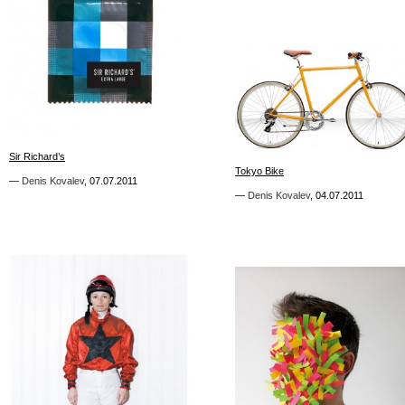
1
4
Sir Richard’s
Sir Richard’s
Tokyo Bike
Tokyo Bike
—
—
Denis Kovalev
Denis Kovalev
,
,
07.07.2011
07.07.2011
—
—
Denis Kovalev
Denis Kovalev
,
,
04.07.2011
04.07.2011