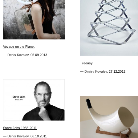
5
Voyage on the Planet
Voyage on the Planet
1
—
—
Denis Kovalev
Denis Kovalev
,
,
05.09.2013
05.09.2013
Treeasy
Treeasy
—
—
Dmitry Kovalev
Dmitry Kovalev
,
,
27.12.2012
27.12.2012
0
Steve Jobs 1955-2011
Steve Jobs 1955-2011
—
—
Denis Kovalev
Denis Kovalev
,
,
06.10.2011
06.10.2011