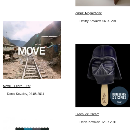
1
en&is: MegaPhone
en&is: MegaPhone
—
—
Dmitry Kovalev
Dmitry Kovalev
,
,
06.09.2011
06.09.2011
0
Move – Learn – Eat
Move – Learn – Eat
—
—
Denis Kovalev
Denis Kovalev
,
,
04.08.2011
04.08.2011
4
Stoyn Ice Cream
Stoyn Ice Cream
—
—
Denis Kovalev
Denis Kovalev
,
,
12.07.2011
12.07.2011