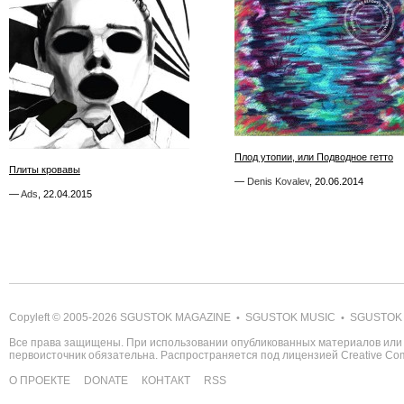
1
1
Плод утопии, или Подводное гетто
Плод утопии, или Подводное гетто
Плиты кровавы
Плиты кровавы
—
—
Denis Kovalev
Denis Kovalev
,
,
20.06.2014
20.06.2014
—
—
Ads
Ads
,
,
22.04.2015
22.04.2015
Copyleft © 2005-2026
SGUSTOK MAGAZINE
SGUSTOK MUSIC
SGUSTOK
•
•
Все права защищены. При использовании опубликованных материалов или 
первоисточник обязательна. Распространяется под лицензией
Creative C
О ПРОЕКТЕ
DONATE
КОНТАКТ
RSS