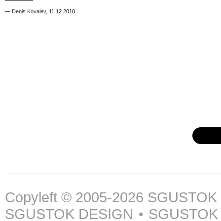
—
—
Denis Kovalev
Denis Kovalev
,
,
11.12.2010
11.12.2010
Copyleft © 2005-2026
SGUSTOK
SGUSTOK DESIGN
SGUSTOK
•