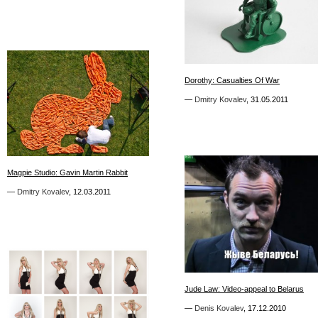
1
Dorothy: Casualties Of War
Dorothy: Casualties Of War
—
—
Dmitry Kovalev
Dmitry Kovalev
,
,
31.05.2011
31.05.2011
0
Magpie Studio: Gavin Martin Rabbit
Magpie Studio: Gavin Martin Rabbit
—
—
Dmitry Kovalev
Dmitry Kovalev
,
,
12.03.2011
12.03.2011
4
Jude Law: Video-appeal to Belarus
Jude Law: Video-appeal to Belarus
—
—
Denis Kovalev
Denis Kovalev
,
,
17.12.2010
17.12.2010