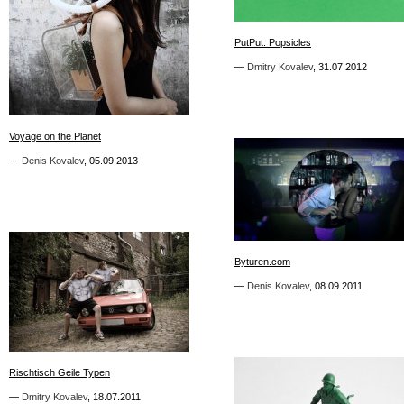
1
PutPut: Popsicles
PutPut: Popsicles
—
—
Dmitry Kovalev
Dmitry Kovalev
,
,
31.07.2012
31.07.2012
5
Voyage on the Planet
Voyage on the Planet
—
—
Denis Kovalev
Denis Kovalev
,
,
05.09.2013
05.09.2013
6
Byturen.com
Byturen.com
—
—
Denis Kovalev
Denis Kovalev
,
,
08.09.2011
08.09.2011
1
Rischtisch Geile Typen
Rischtisch Geile Typen
—
—
Dmitry Kovalev
Dmitry Kovalev
,
,
18.07.2011
18.07.2011