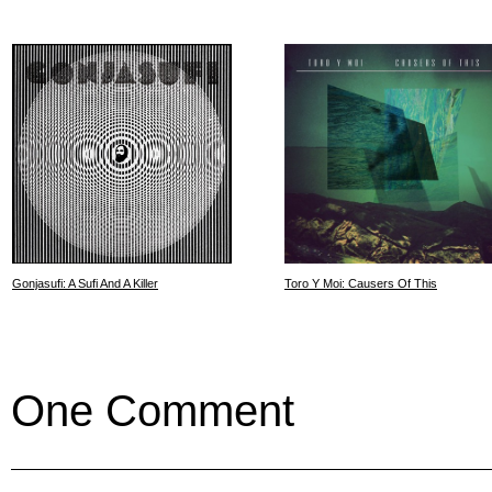
Gonjasufi: A Sufi And A Killer
Toro Y Moi: Causers Of This
One Comment