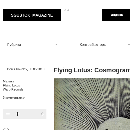
3.3
Sgustok Magazine
индекс
Рубрики
Контрибьюторы
Flying Lotus: Cosmogr
—
Denis Kovalev
,
03.05.2010
Музыка
Flying Lotus
Warp Records
3 комментария
0
<
>