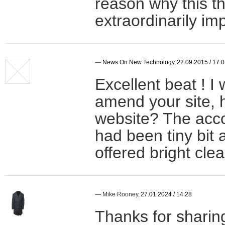
reason why this t
extraordinarily im
—
News On New Technology
,
22.09.2015 / 17:
Excellent beat ! I
amend your site, h
website? The acco
had been tiny bit 
offered bright cle
—
Mike Rooney
,
27.01.2024 / 14:28
Thanks for sharing