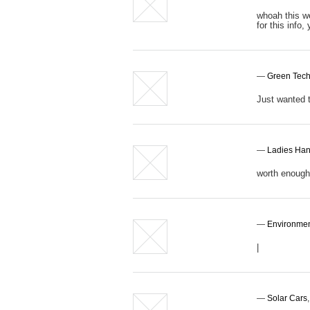
whoah this we
for this info
—
Green Tech
Just wanted t
—
Ladies Ha
worth enough
—
Environmen
|
—
Solar Cars
,