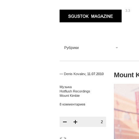
3.3
Sgustok Magazine
Рубрики
Mount 
—
Denis Kovalev
,
11.07.2010
Музыка
Hotflush Recordings
Mount Kimbie
8 комментариев
2
<
>