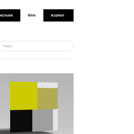
музыка
блог
журнал