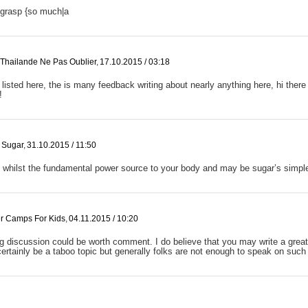
grasp {so much|a
Thailande Ne Pas Oublier
,
17.10.2015 / 03:18
listed here, the is many feedback writing about nearly anything here, hi there 
!
 Sugar
,
31.10.2015 / 11:50
 whilst the fundamental power source to your body and may be sugar’s simple
 Camps For Kids
,
04.11.2015 / 10:20
g discussion could be worth comment. I do believe that you may write a great d
certainly be a taboo topic but generally folks are not enough to speak on such