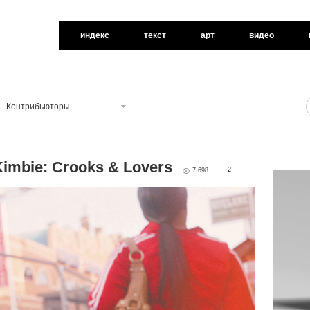
индекс
текст
арт
видео
Контрибьюторы
Kimbie: Crooks & Lovers
2
7 698