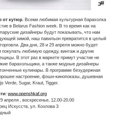
 от кутюр
. Всеми любимая культурная барахолка
тие в Belarus Fashion week. В то время как на
ларуские дизайнеры будут показывать, что нам
дующей зимой, наш павильон превратится в целый
торговли. Два дня, 28 и 29 апреля можно будет
и покупать любимую одежду, винтаж и другие
ещицы. В этот раз в маркете примут участие не
икие барахольщики, а также модные дизайнеры
тонченные кулинары. В программе безудержная
хорошее настроение, фэшн-кинопоказы, душевная
s Verde, Sugar, Kraut, Tigger.
ти
:
www.openshkaf.org
 29 апреля , воскресенье, 12.00-20.00
рец Искусств, ул. Козлова 3
одный