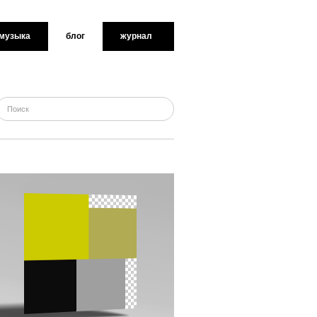
музыка
блог
журнал