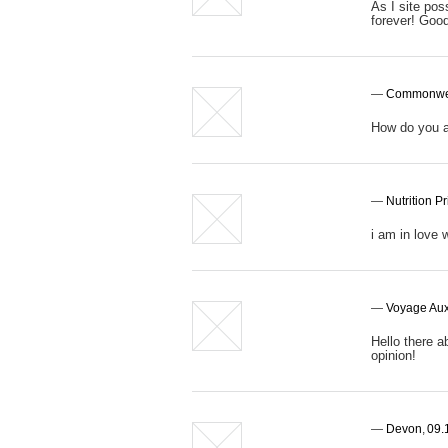
As I site pos
forever! Goo
—
Commonwea
How do you a
—
Nutrition P
i am in love 
—
Voyage Aux
Hello there a
opinion!
—
Devon
,
09.