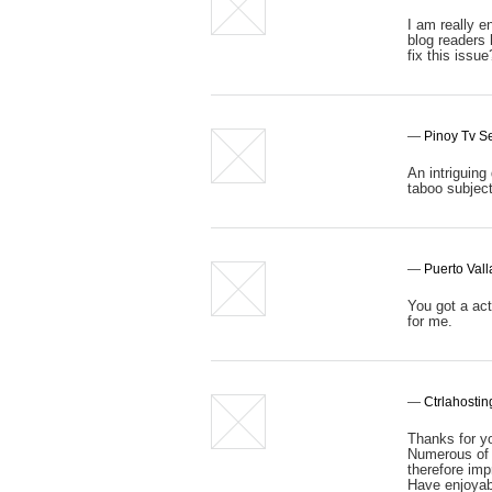
I am really e
blog readers 
fix this issue
—
Pinoy Tv Se
An intriguing
taboo subject
—
Puerto Vall
You got a act
for me.
—
Ctrlahostin
Thanks for yo
Numerous of 
therefore imp
Have enjoyabl