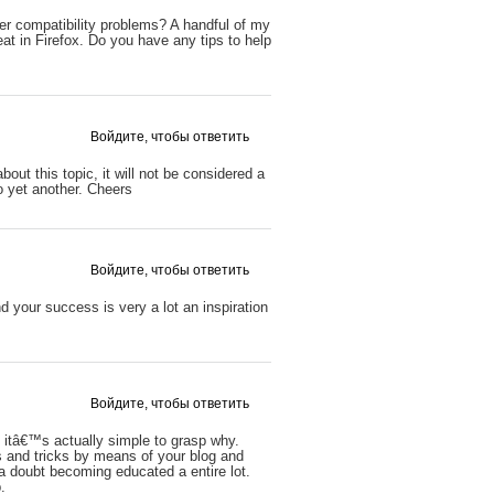
er compatibility problems? A handful of my
at in Firefox. Do you have any tips to help
Войдите, чтобы ответить
out this topic, it will not be considered a
o yet another. Cheers
Войдите, чтобы ответить
d your success is very a lot an inspiration
Войдите, чтобы ответить
d itâ€™s actually simple to grasp why.
s and tricks by means of your blog and
 a doubt becoming educated a entire lot.
.