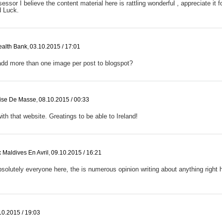
sessor I believe the content material here is rattling wonderful , appreciate it f
d Luck.
lth Bank
,
03.10.2015 / 17:01
dd more than one image per post to blogspot?
rise De Masse
,
08.10.2015 / 00:33
with that website. Greatings to be able to Ireland!
 Maldives En Avril
,
09.10.2015 / 16:21
bsolutely everyone here, the is numerous opinion writing about anything right 
10.2015 / 19:03