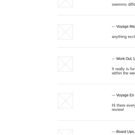
seemms diffe
—
Voyage Mal
anything exc
—
Work Out
,
1
It really is 
within the we
—
Voyage En
Hi there ever
review!
—
Board Ups
,