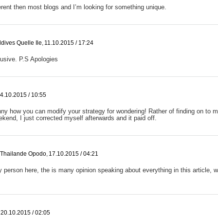
rent then most blogs and I’m looking for something unique.
dives Quelle Ile
,
11.10.2015 / 17:24
lusive. P.S Apologies
4.10.2015 / 10:55
funny how you can modify your strategy for wondering! Rather of finding on to 
ekend, I just corrected myself afterwards and it paid off.
 Thailande Opodo
,
17.10.2015 / 04:21
y person here, the is many opinion speaking about everything in this article, 
20.10.2015 / 02:05