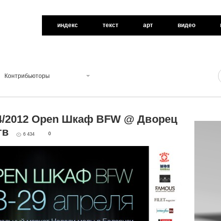
индекс
текст
арт
видео
Контрибьюторы
04/2012 Open Шкаф BFW @ Дворец
тв
0
6 434