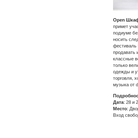
Open Шкаф
примет учас
подиуме бе
носить сле
фестиваль 
продавать 
классные в
только вел
одежды и у
торговля, 
музыка от dj
Подробнос
Дата
: 28 и
Место
: Дво
Вход своб