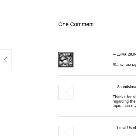
One Comment
—
Дима
,
28.0
Жаль там му
—
Soundstre
Thanks for al
regarding the
topic then my
—
Local Used