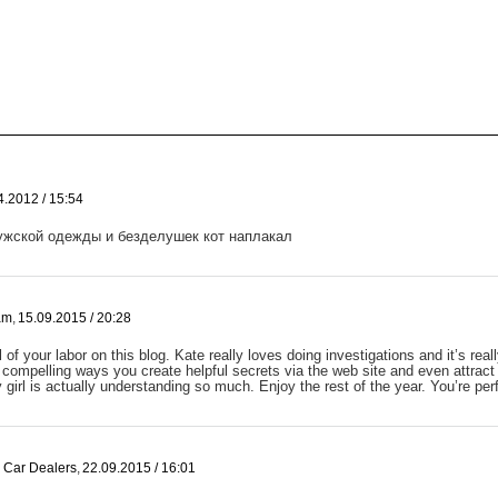
4.2012 / 15:54
жской одежды и безделушек кот наплакал
am
,
15.09.2015 / 20:28
l of your labor on this blog. Kate really loves doing investigations and it’s re
 compelling ways you create helpful secrets via the web site and even attract 
 girl is actually understanding so much. Enjoy the rest of the year. You’re perf
 Car Dealers
,
22.09.2015 / 16:01