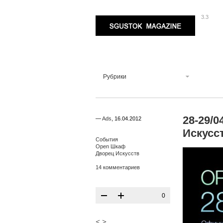
3.3
Sgustok Magazine
Рубрики
28-29/
—
Ads
,
16.04.2012
Искусс
События
Open Шкаф
Дворец Искусств
14 комментариев
0
<
>