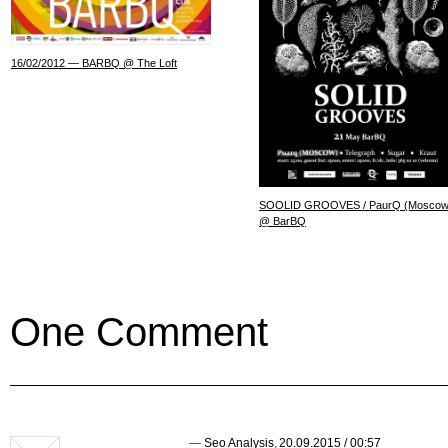
16/02/2012 — BARBQ @ The Loft
SOOLID GROOVES / PaurQ (Moscow
@ BarBQ
One Comment
—
Seo Analysis
,
20.09.2015 / 00:57