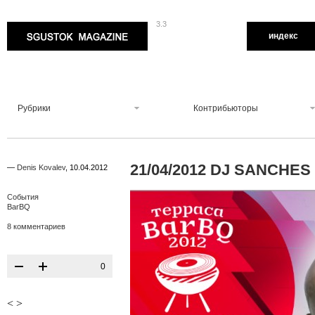
3.3
Sgustok Magazine
индекс
Рубрики
Контрибьюторы
21/04/2012 DJ SANCHE
—
Denis Kovalev
,
10.04.2012
События
BarBQ
8 комментариев
0
<
>