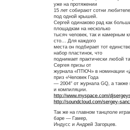
уже на протяжении
15 лет собирают сотни любителе
под одной крышей.
Сергей одинаково рад как боль
площадкам на несколько
тысяч человек, так и камерным к
сто… Для каждого
места он подбирает тот единств
набор пластинок, что
поднимает практически любой та
Сергея призы от
журнала «ПТЮЧ» в номинации «Ди
приз «Человек Года
— 2004″ от журнала GQ, а также
и компиляции.
http://www.myspace.com/
djsergey
http://soundcloud.com/sergey-
sanc
Так же на главном танцполе играю
баре — Гамер,
Индусс и Андрей Загорцев.