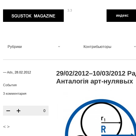
3.3
Sgustok Magazine
индекс
Рубрики
Контрибьюторы
29/02/2012–10/03/2012 
—
Ads
,
28.02.2012
Анталогія арт-нулявых
События
3 комментария
0
<
>