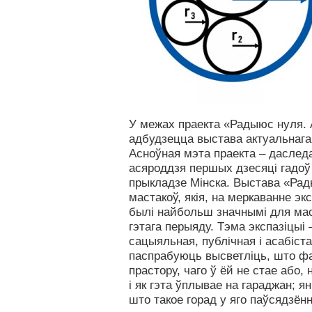
У межах праекта «Радыюс нуля. 
адбудзецца выстава актуальнага
Асноўная мэта праекта – даследа
асяроддзя першых дзесяці гадоў
прыкладзе Мінска. Выстава «Ра
мастакоў, якія, на меркаванне экс
былі найбольш значнымі для мас
гэтага перыяду. Тэма экспазіцыі 
сацыяльная, публічная і асабіста
паспрабуюць высветліць, што ф
прастору, чаго ў ёй не стае або, 
і як гэта ўплывае на гараджан; 
што такое горад у яго паўсядзён