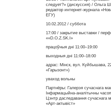
следует?» (дискуссия) / Ольга 
редактор интернет-журнала «Нов
ЕГУ)
10.02.2012 / суббота
17:00 / закрытие выставки / пер
««D.O.Z.SK.I»
працоўныя дні 11:00–19:00
выходныя дні 11:00–18:00
адрас: Мінск, вул. Куйбышава, 2
«Гарызонт»)
уваход вольны
Партнёры: Галерэя сучаснага ма
Інфармацыйна-аналітычны часоп
Цэнтр даследавання сучаснага м
«Арт-актывіст»