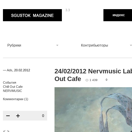
3.3
Sgustok Magazine
индекс
Рубрики
Контрибьюторы
24/02/2012 Nervmusic Lab
—
Ads
,
20.02.2012
Out Cafe
1 439
0
События
Chill Out Cafe
NERVMUSIC
Комментарии (1)
0
<
>