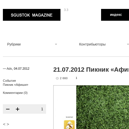
3.3
Sgustok Magazine
индекс
Рубрики
Контрибьюторы
21.07.2012 Пикник «Аф
—
Ads
,
04.07.2012
2 660
1
События
Пикник «Афиши»
Комментарии (0)
1
<
>