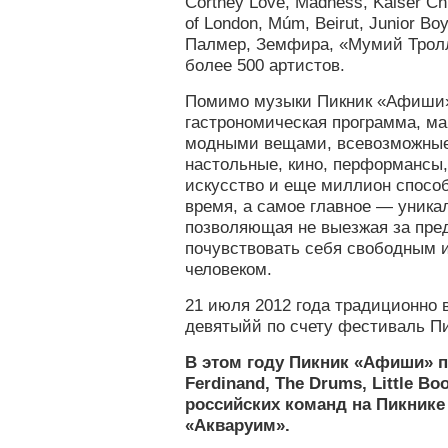
Cortney Love, Madness, Kaiser Ch
of London, Múm, Beirut, Junior Bo
Палмер, Земфира, «Мумий Тролл
более 500 артистов.
Помимо музыки Пикник «Афиши
гастрономическая программа, м
модными вещами, всевозможные
настольные, кино, перформансы
искусство и еще миллион спосо
время, а самое главное — уника
позволяющая не выезжая за пр
почувствовать себя свободным 
человеком.
21 июля 2012 года традиционно 
девятыйй по счету фестиваль П
В этом году Пикник «Афиши» п
Ferdinand, The Drums, Little Bo
российских команд на Пикнике
«Акваруим».