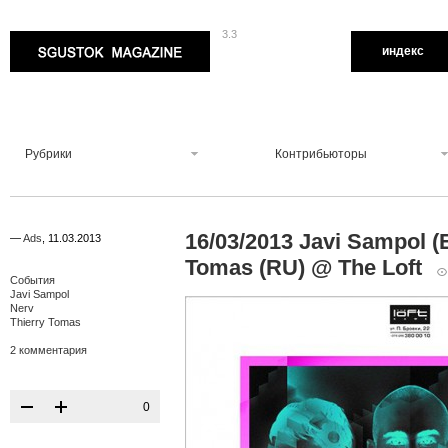
3.3
Sgustok Magazine
индекс
Рубрики
Контрибьюторы
16/03/2013 Javi Sampol (
—
Ads
,
11.03.2013
Tomas (RU) @ The Loft
События
Javi Sampol
Nerv
Thierry Tomas
2 комментария
0