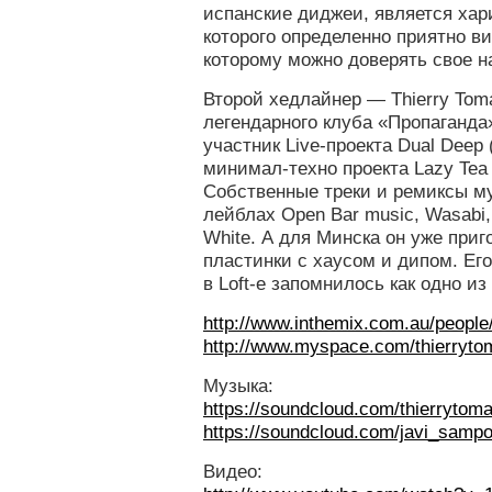
испанские диджеи, является ха
которого определенно приятно ви
которому можно доверять свое н
Второй хедлайнер — Thierry Tom
легендарного клуба «Пропаганда
участник Live-проекта Dual Deep 
минимал-техно проекта Lazy Tea 
Собственные треки и ремиксы му
лейблах Open Bar music, Wasabi,
White. А для Минска он уже при
пластинки с хаусом и дипом. Ег
в Loft-е запомнилось как одно из
http://www.inthemix.com.au/peopl
http://www.myspace.com/thierryto
Музыка:
https://soundcloud.com/thierrytom
https://soundcloud.com/javi_sampo
Видео: