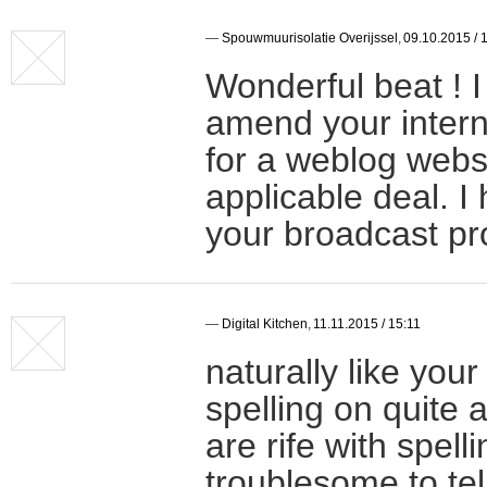
—
Spouwmuurisolatie Overijssel
,
09.10.2015 / 
Wonderful beat ! I
amend your interne
for a weblog webs
applicable deal. I
your broadcast pr
—
Digital Kitchen
,
11.11.2015 / 15:11
naturally like you
spelling on quite 
are rife with spell
troublesome to tell