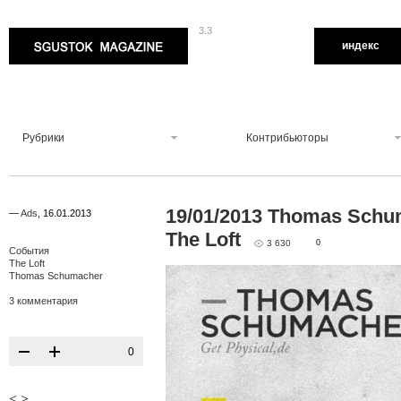
3.3
Sgustok Magazine
индекс
Рубрики
Контрибьюторы
19/01/2013 Thomas Schu
—
Ads
,
16.01.2013
The Loft
3 630
0
События
The Loft
Thomas Schumacher
3 комментария
0
<
>