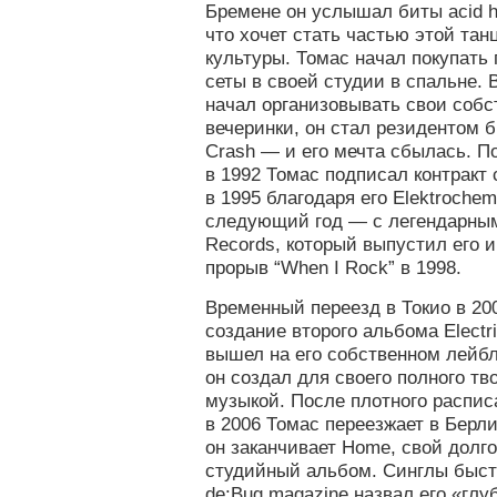
Бремене он услышал биты acid h
что хочет стать частью этой та
культуры. Томас начал покупать 
сеты в своей студии в спальне. 
начал организовывать свои собс
вечеринки, он стал резидентом 
Crash — и его мечта сбылась. П
в 1992 Томас подписал контракт 
в 1995 благодаря его Elektrochemi
следующий год — с легендарны
Records, который выпустил его 
прорыв “When I Rock” в 1998.
Временный переезд в Токио в 20
создание второго альбома Electr
вышел на его собственном лейбл
он создал для своего полного тв
музыкой. После плотного распис
в 2006 Томас переезжает в Берли
он заканчивает Home, свой долг
студийный альбом. Синглы быст
de:Bug magazine назвал его «гл