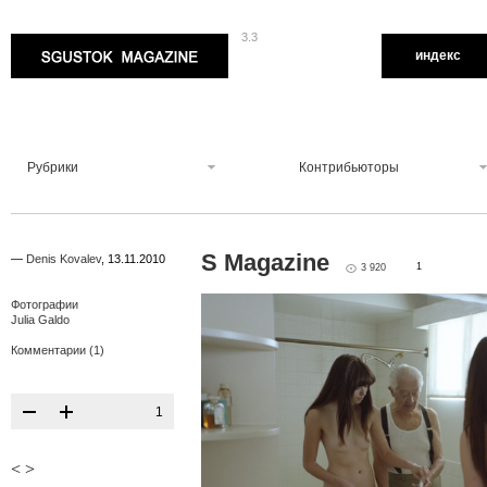
3.3
Sgustok Magazine
индекс
Рубрики
Контрибьюторы
S Magazine
—
Denis Kovalev
,
13.11.2010
1
3 920
Фотографии
Julia Galdo
Комментарии (1)
1
<
>