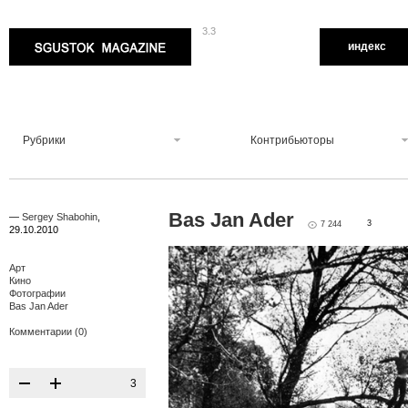
3.3
Sgustok Magazine
индекс
Рубрики
Контрибьюторы
Bas Jan Ader
—
Sergey Shabohin
,
3
7 244
29.10.2010
Арт
Кино
Фотографии
Bas Jan Ader
Комментарии (0)
3