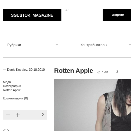
3.3
Sgustok Magazine
индекс
Рубрики
Контрибьюторы
Rotten Apple
—
Denis Kovalev
,
30.10.2010
2
7 266
Мода
Фотографии
Rotten Apple
Комментарии (0)
2
<
>