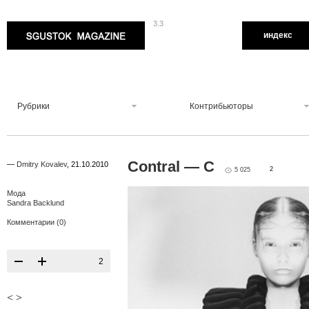
3.3
Sgustok Magazine
индекс
Рубрики
Контрибьюторы
Contral — C
—
Dmitry Kovalev
,
21.10.2010
2
5 025
Мода
Sandra Backlund
Комментарии (0)
2
<
>