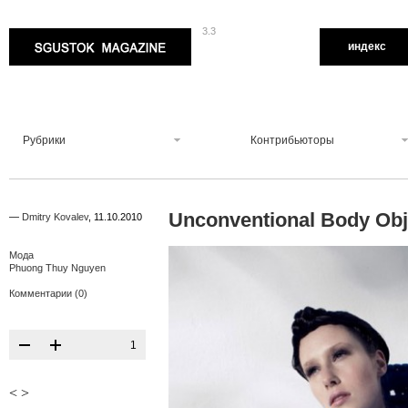
3.3
Sgustok Magazine
индекс
Рубрики
Контрибьюторы
Unconventional Body Ob
—
Dmitry Kovalev
,
11.10.2010
Мода
Phuong Thuy Nguyen
Комментарии (0)
1
<
>