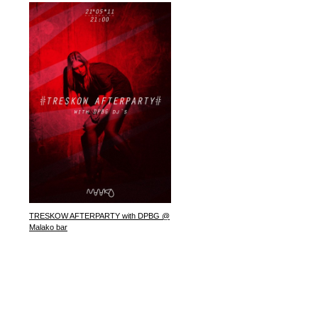
HOOPA @ Малако 04/01/2011
TRESKOW AFTERPARTY with DPBG @
Malako bar