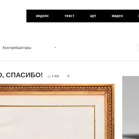
индекс
текст
арт
видео
Контрибьюторы
О, СПАСИБО!
0
4 959