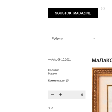
3.3
Sgustok Magazine
Рубрики
МаЛаК
—
Ads
,
06.10.2011
События
Malako
Комментарии (0)
0
<
>