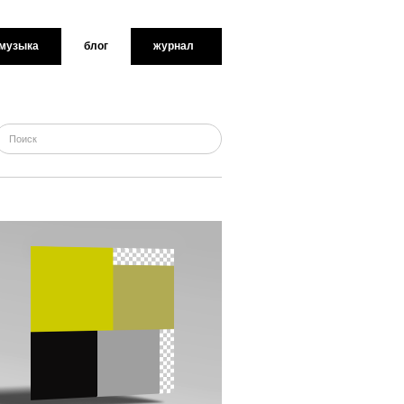
музыка
блог
журнал