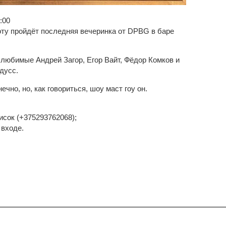
:00
оту пройдёт последняя вечеринка от DPBG в баре
 любимые Андрей Загор, Егор Вайт, Фёдор Комков и
дусс.
нечно, но, как говориться, шоу маст гоу он.
исок (+375293762068);
 входе.