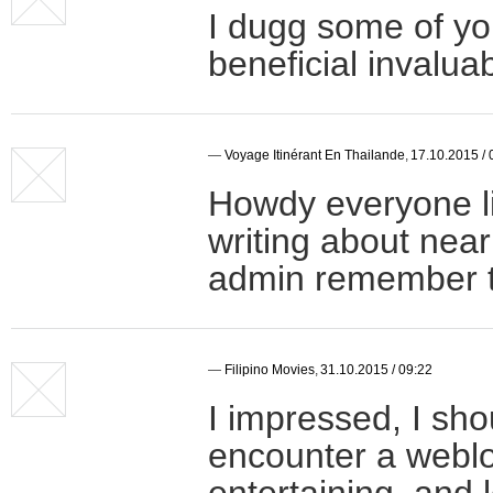
I dugg some of yo
beneficial invalua
—
Voyage Itinérant En Thailande
,
17.10.2015 / 
Howdy everyone li
writing about near
admin remember to 
—
Filipino Movies
,
31.10.2015 / 09:22
I impressed, I sho
encounter a weblo