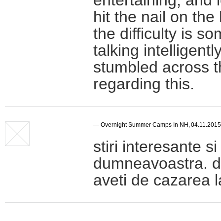
entertaining, and 
hit the nail on th
the difficulty is 
talking intelligent
stumbled across t
regarding this.
—
Overnight Summer Camps In NH
,
04.11.2015
stiri interesante s
dumneavoastra. da
aveti de cazarea la