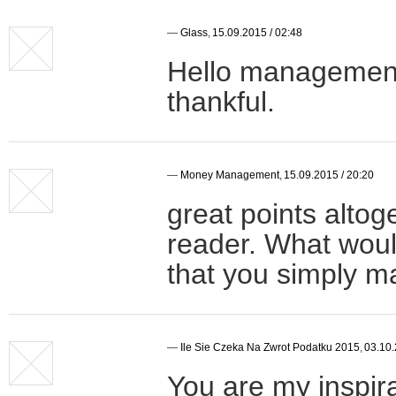
—
Glass
,
15.09.2015 / 02:48
Hello management 
thankful.
—
Money Management
,
15.09.2015 / 20:20
great points alto
reader. What wou
that you simply 
—
Ile Sie Czeka Na Zwrot Podatku 2015
,
03.10.
You are my inspir