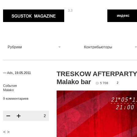
3.3
Sgustok Magazine
индекс
Рубрики
Контрибьюторы
TRESKOW AFTERPARTY 
—
Ads
,
19.05.2011
Malako bar
5 708
2
События
Malako
9 комментариев
2
<
>