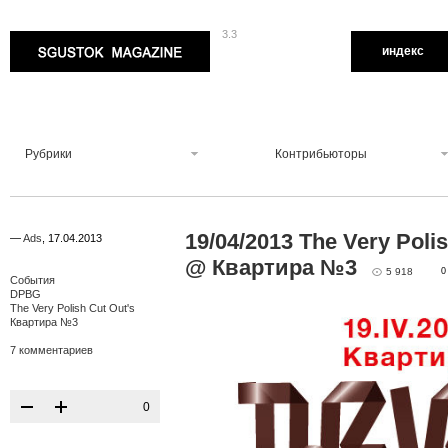
3.3
Sgustok Magazine
индекс
Рубрики
Контрибьюторы
19/04/2013 The Very Polis
—
Ads
,
17.04.2013
@ Квартира №3
5 918
0
События
DPBG
The Very Polish Cut Out's
Квартира №3
7 комментариев
0