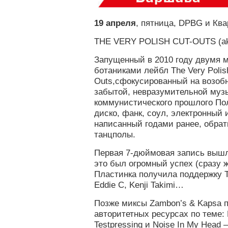
19 апреля
, пятница, DPBG и Ква
THE VERY POLISH CUT-OUTS (a
Запущенный в 2010 году двумя
ботаниками лейбл The Very Polis
Outs,сфокусированный на возоб
забытой, невразумительной муз
коммунистического прошлого По
диско, фанк, соул, электронный 
написанный годами ранее, обрат
танцполы.
Первая 7-дюймовая запись вышла
это был огромный успех (сразу 
Пластинка получила поддержку To
Eddie C, Kenji Takimi…
Позже миксы Zambon’s & Kapsa 
авторитетных ресурсах по теме: 
Testpressing и Noise In My Head