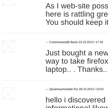
As I web-site poss
here is rattling gr
You should keep i
—
Commonwealth Bank
,
03.10.2015 / 17:55
Just bought a new 
way to take firef
laptop.. . Thanks..
—
Spuwmuurisolatie Pur
,
09.10.2015 / 10:53
hello i discovered
informational likew