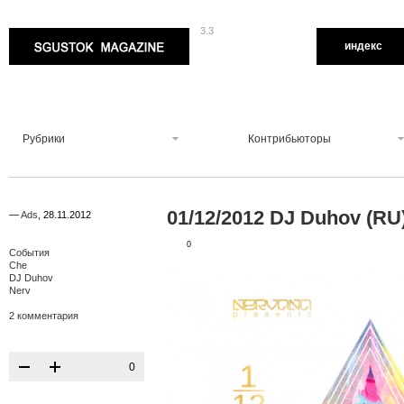
3.3
Sgustok Magazine
индекс
Рубрики
Контрибьюторы
01/12/2012 DJ Duhov (R
—
Ads
,
28.11.2012
0
События
Che
DJ Duhov
Nerv
2 комментария
0