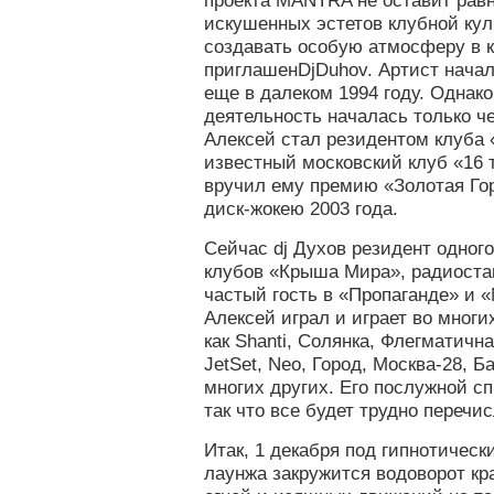
проекта MANTRA не оставит ра
искушенных эстетов клубной кул
создавать особую атмосферу в 
приглашенDjDuhov. Артист начал
еще в далеком 1994 году. Однак
деятельность началась только чер
Алексей стал резидентом клуба
известный московский клуб «16 т
вручил ему премию «Золотая Гор
диск-жокею 2003 года.
Сейчас dj Духов резидент одног
клубов «Крыша Мира», радиоста
частый гость в «Пропаганде» и «
Алексей играл и играет во многи
как Shanti, Солянка, Флегматичн
JetSet, Neo, Город, Москва-28, 
многих других. Его послужной с
так что все будет трудно перечис
Итак, 1 декабря под гипнотическ
лаунжа закружится водоворот кр