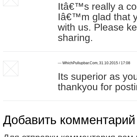
Itâ€™s really a co
Iâ€™m glad that y
with us. Please ke
sharing.
—
WhichPullupbar.com
,
31.10.2015 / 17:08
Its superior as yo
thankyou for posti
Добавить комментарий