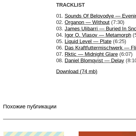
TRACKLIST
01.
Sounds Of Belovodye — Eveni
02.
Organon — Without
(7:30)
03.
James Ulibarri — Buried In Sn
04.
Igor O. Vlasov — Metamorph
(
05.
Liquid Level — Plate
(6:25)
06.
Das Kraftfuttermischwerk — Flie
07.
Rktic — Midnight Glare
(6:07)
08.
Daniel Blomqvist — Delay
(8:1
Download (74 mb)
Похожие публикации