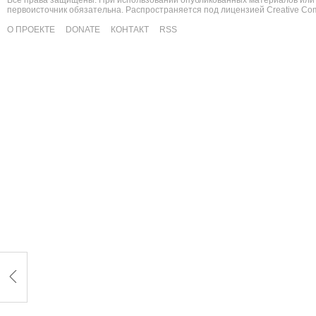
Все права защищены. При использовании опубликованных материалов или 
первоисточник обязательна. Распространяется под лицензией
Creative C
О ПРОЕКТЕ
DONATE
КОНТАКТ
RSS