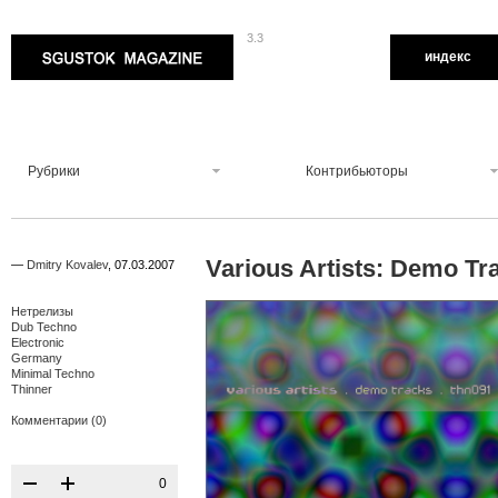
3.3
Sgustok Magazine
индекс
Рубрики
Контрибьюторы
Various Artists: Demo T
—
Dmitry Kovalev
,
07.03.2007
Нетрелизы
Dub Techno
Electronic
Germany
Minimal Techno
Thinner
Комментарии (0)
0