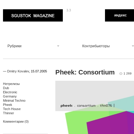
3.3
Sgustok Magazine
индекс
Рубрики
Контрибьюторы
Pheek: Consortium
—
Dmitry Kovalev
,
15.07.2005
1 269
Нетрелизы
Dub
Electronic
Germany
Minimal Techno
Pheek
Tech House
Thinner
Комментарии (0)