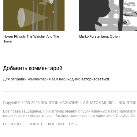
Holger Flinsch: The Watcher And The
Marko Furstenberg: Option
Tower
Добавить комментарий
Для отправки комментария вам необходимо
авторизоваться
.
Copyleft © 2005-2026
SGUSTOK MAGAZINE
SGUSTOK MUSIC
SGUSTOK
•
•
Все права защищены. При использовании опубликованных материалов или 
первоисточник обязательна. Распространяется под лицензией
Creative C
О ПРОЕКТЕ
DONATE
КОНТАКТ
RSS