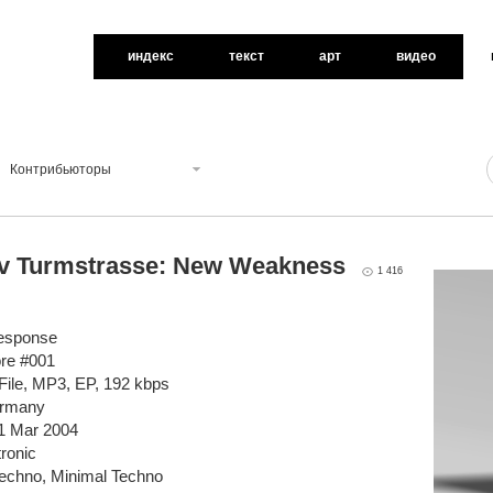
индекс
текст
арт
видео
Контрибьюторы
iv Turmstrasse: New Weakness
1 416
Response
ore #001
File, MP3, EP, 192 kbps
ermany
1 Mar 2004
ronic
Techno, Minimal Techno