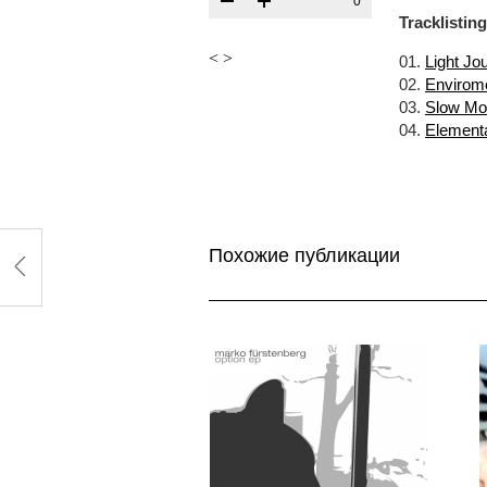
0
Tracklisting
<
>
01.
Light Jo
02.
Envirome
03.
Slow Mo
04.
Elementa
Похожие публикации