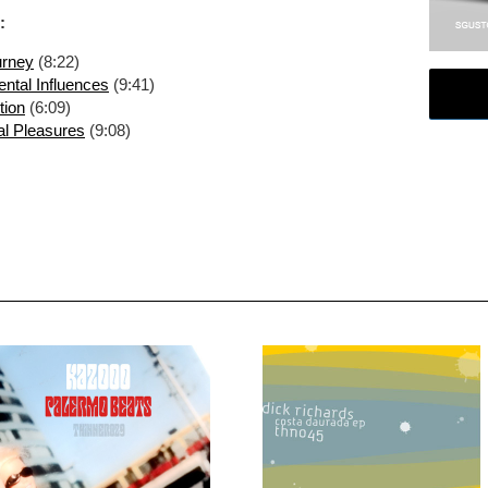
:
urney
(8:22)
ntal Influences
(9:41)
tion
(6:09)
l Pleasures
(9:08)