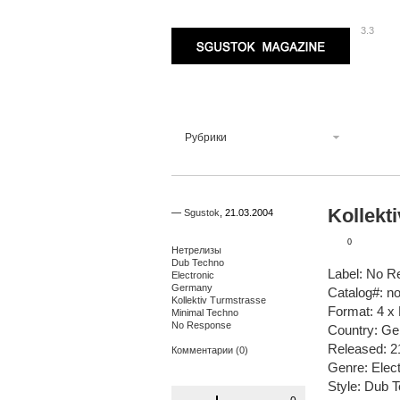
3.3
Sgustok Magazine
Рубрики
Kollekt
—
Sgustok
,
21.03.2004
0
Нетрелизы
Dub Techno
Label: No 
Electronic
Germany
Catalog#: n
Kollektiv Turmstrasse
Format: 4 x 
Minimal Techno
No Response
Country: G
Released: 2
Комментарии (0)
Genre: Elect
Style: Dub 