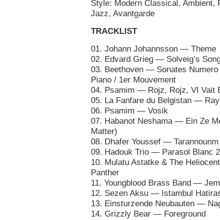
Style: Modern Classical, Ambient,
Jazz, Avantgarde
TRACKLIST
01. Johann Johannsson — Theme
02. Edvard Grieg — Solveig’s Son
03. Beethoven — Sonates Numero 1
Piano / 1er Mouvement
04. Psamim — Rojz, Rojz, VI Vait 
05. La Fanfare du Belgistan — Ray
06. Psamim — Vosik
07. Habanot Neshama — Ein Ze Me
Matter)
08. Dhafer Youssef — Tarannounm
09. Hadouk Trio — Parasol Blanc 2
10. Mulatu Astatke & The Helioce
Panther
11. Youngblood Brass Band — Jem
12. Sezen Aksu — Istambul Hatiras
13. Einsturzende Neubauten — Na
14. Grizzly Bear — Foreground