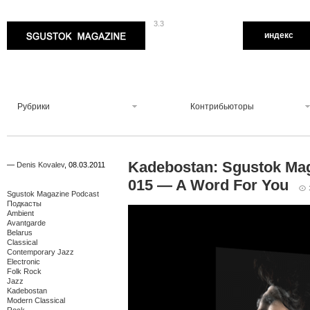
3.3
Sgustok Magazine
индекс
Рубрики
Контрибьюторы
Kadebostan: Sgustok Ma
—
Denis Kovalev
,
08.03.2011
015 — A Word For You
Sgustok Magazine Podcast
Подкасты
Ambient
Avantgarde
Belarus
Classical
Contemporary Jazz
Electronic
Folk Rock
Jazz
Kadebostan
Modern Classical