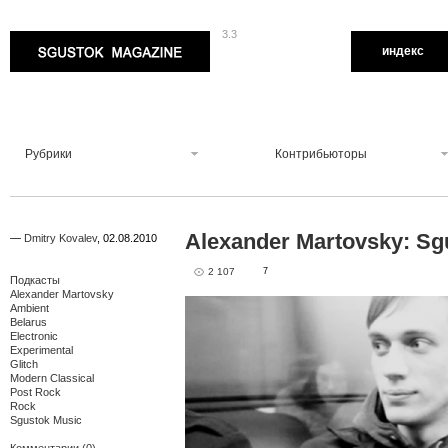
3.3
Sgustok Magazine
индекс
Рубрики
Контрибьюторы
Alexander Martovsky: Sg
—
Dmitry Kovalev
,
02.08.2010
2 107
7
Подкасты
Alexander Martovsky
Ambient
Belarus
Electronic
Experimental
Glitch
Modern Classical
Post Rock
Rock
Sgustok Music