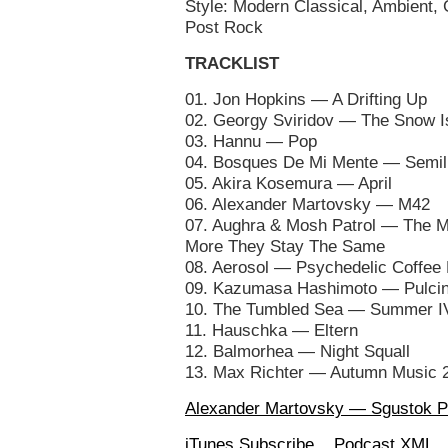
Style: Modern Classical, Ambient, 
Post Rock
TRACKLIST
01. Jon Hopkins — A Drifting Up
02. Georgy Sviridov — The Snow Is
03. Hannu — Pop
04. Bosques De Mi Mente — Semil
05. Akira Kosemura — April
06. Alexander Martovsky — M42
07. Aughra & Mosh Patrol — The 
More They Stay The Same
08. Aerosol — Psychedelic Coffee
09. Kazumasa Hashimoto — Pulcin
10. The Tumbled Sea — Summer I
11. Hauschka — Eltern
12. Balmorhea — Night Squall
13. Max Richter — Autumn Music 
Alexander Martovsky — Sgustok P
iTunes Subscribe
Podcast XML