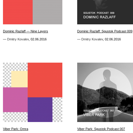
4
0
Dominic Razlaff — Nine Layers
Dominic Razlaff — Nine Layers
Dominic Razlaff: Sgustok Podcast 009
Dominic Razlaff: Sgustok Podcast 009
—
—
Dmitry Kovalev
Dmitry Kovalev
,
,
02.06.2016
02.06.2016
—
—
Dmitry Kovalev
Dmitry Kovalev
,
,
02.06.2016
02.06.2016
9
7
Viber Park: Omra
Viber Park: Omra
Viber Park: Sgustok Podcast 007
Viber Park: Sgustok Podcast 007