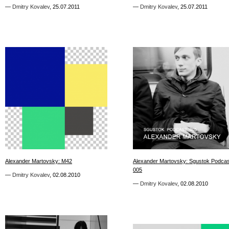
—
—
Dmitry Kovalev
Dmitry Kovalev
,
,
25.07.2011
25.07.2011
—
—
Dmitry Kovalev
Dmitry Kovalev
,
,
25.07.2011
25.07.2011
9
7
Alexander Martovsky: M42
Alexander Martovsky: M42
Alexander Martovsky: Sgustok Podcas
Alexander Martovsky: Sgustok Podcas
005
005
—
—
Dmitry Kovalev
Dmitry Kovalev
,
,
02.08.2010
02.08.2010
—
—
Dmitry Kovalev
Dmitry Kovalev
,
,
02.08.2010
02.08.2010