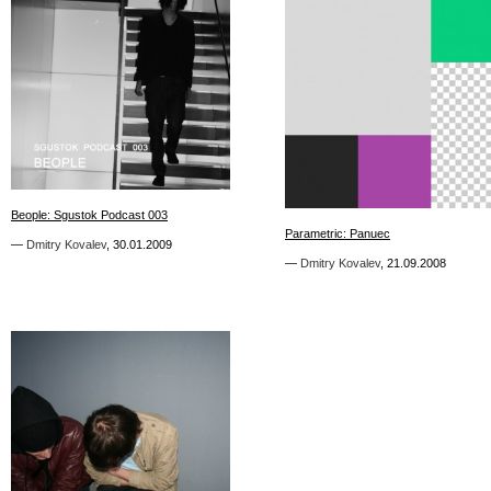
7
3
Beople: Sgustok Podcast 003
Beople: Sgustok Podcast 003
Parametric: Panuec
Parametric: Panuec
—
—
Dmitry Kovalev
Dmitry Kovalev
,
,
30.01.2009
30.01.2009
—
—
Dmitry Kovalev
Dmitry Kovalev
,
,
21.09.2008
21.09.2008