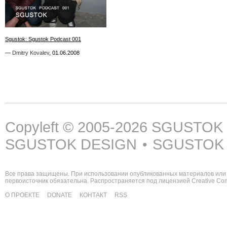
6
Sgustok: Sgustok Podcast 001
Sgustok: Sgustok Podcast 001
—
—
Dmitry Kovalev
Dmitry Kovalev
,
,
01.06.2008
01.06.2008
Copyleft © 2005-2026
SGUSTOK
SGUSTOK DESIGN
SGUSTOK
•
Все права защищены. При использовании опубликованных материалов или 
первоисточник обязательна. Распространяется под лицензией
Creative C
О ПРОЕКТЕ
DONATE
КОНТАКТ
RSS