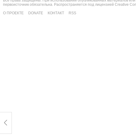
Все права защищены. При использовании опубликованных материалов или 
первоисточник обязательна. Распространяется под лицензией
Creative C
О ПРОЕКТЕ
DONATE
КОНТАКТ
RSS