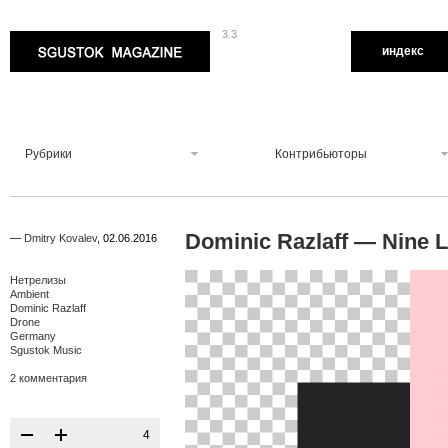
3.3
Sgustok Magazine
индекс
Рубрики
Контрибьюторы
Dominic Razlaff — Nine 
—
Dmitry Kovalev
,
02.06.2016
Нетрелизы
Ambient
Dominic Razlaff
Drone
Germany
Sgustok Music
2 комментария
4