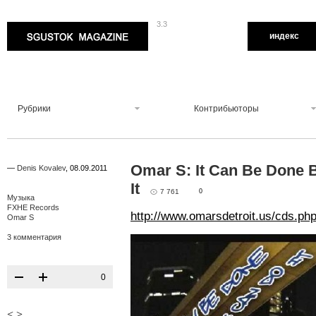
3.3
Sgustok Magazine
индекс
Рубрики
Контрибьюторы
Omar S: It Can Be Done B
—
Denis Kovalev
,
08.09.2011
It
7 761
0
Музыка
FXHE Records
http://www.omarsdetroit.us/cds.ph
Omar S
3 комментария
0
<
>