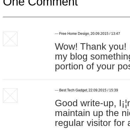
One Comment
—
Free Home Design
,
20.09.2015 / 13:47
Wow! Thank you! I
my blog something
portion of your po
—
Best Tech Gadget
,
22.09.2015 / 15:39
Good write-up, I¡¦
maintain up the ni
regular visitor for