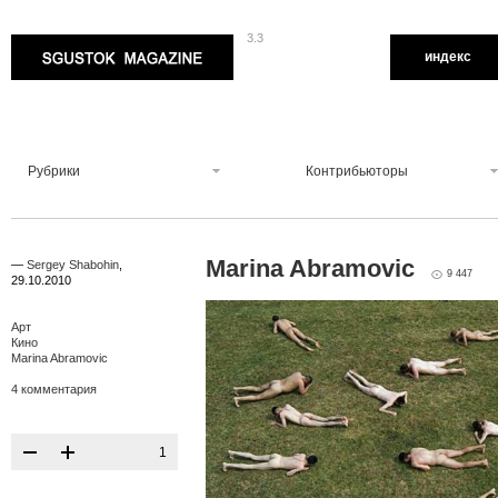
3.3
Sgustok Magazine
индекс
Рубрики
Контрибьюторы
Marina Abramovic
—
Sergey Shabohin
,
9 447
29.10.2010
Арт
Кино
Marina Abramovic
4 комментария
1