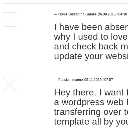
—
Home Designing Games
,
26.09.2015 / 04:38
I have been absen
why I used to love 
and check back mo
update your webs
—
Passive Income
,
05.11.2015 / 07:57
Hey there. I want 
a wordpress web l
transferring over 
template all by yo