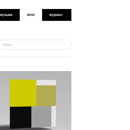
музыка
блог
журнал