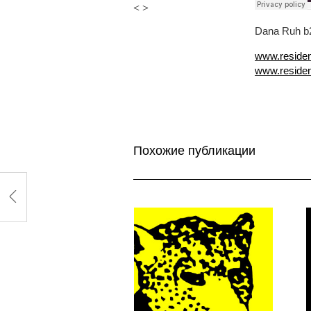
<
>
Dana Ruh b2b
www.residen
www.resident
Похожие публикации