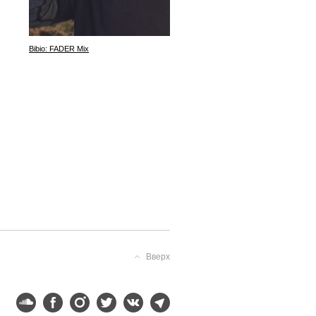
Leonel Castillo: Tripfogmixes 0
Deep Crudo
Bibio: FADER Mix
Вверх