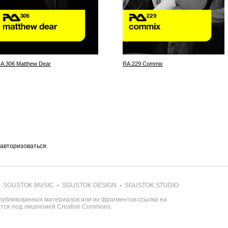
A.306 Matthew Dear
RA.229 Commix
авторизоваться
.
SGUSTOK MUSIC
SGUSTOK DESIGN
SGUSTOK STUDIO
•
•
публикованных материалов или их фрагментов ссылка на
ется под лицензией
Creative Commons
.