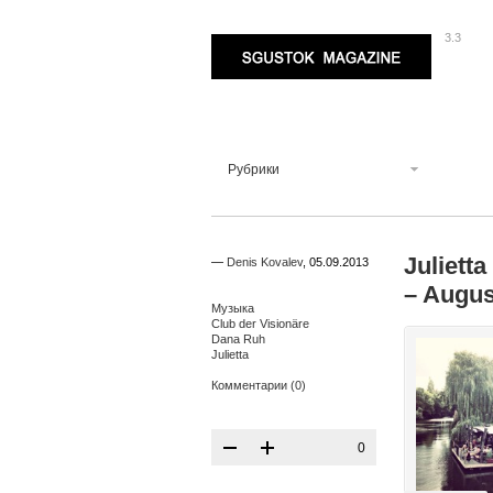
3.3
Sgustok Magazine
Рубрики
Juliett
—
Denis Kovalev
,
05.09.2013
– Augu
Музыка
Club der Visionäre
Dana Ruh
Julietta
Комментарии (0)
0