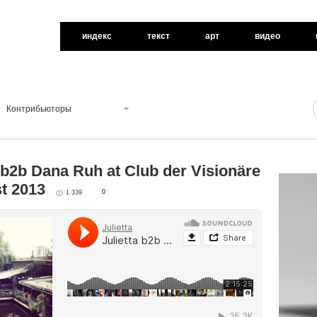
индекс
текст
арт
видео
Контрибьюторы
a b2b Dana Ruh at Club der Visionäre
st 2013
0
1 339