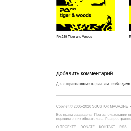
RA.239 Tiger and Woods
R
Добавить комментарий
Для отправки комментария вам необходимо
Copyleft © 2005-2026
SGUSTOK MAGAZINE
•
Все права защищены. При использовании о
первоисточник обязательна. Распространя
О ПРОЕКТЕ
DONATE
КОНТАКТ
RSS