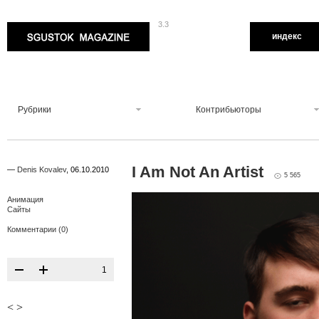
3.3
Sgustok Magazine
индекс
Рубрики
Контрибьюторы
I Am Not An Artist
—
Denis Kovalev
,
06.10.2010
5 565
Анимация
Сайты
Комментарии (0)
1
<
>