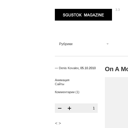
3.3
Sgustok Magazine
Рубрики
On A M
—
Denis Kovalev
,
05.10.2010
Анимация
Сайты
Комментарии (1)
1
<
>