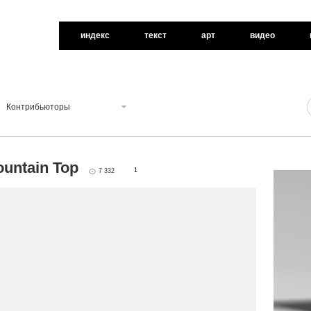
индекс
текст
арт
видео
Контрибьюторы
ountain Top
1
7 332