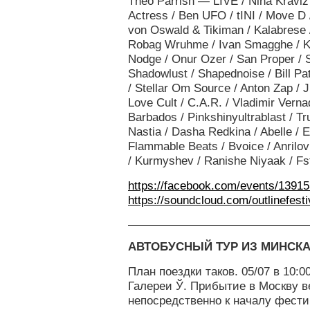
Theo Parrish — LIVE / Nina Kravi
Actress / Ben UFO / tINI / Move D 
von Oswald & Tikiman / Kalabrese /
Robag Wruhme / Ivan Smagghe / K
Nodge / Onur Ozer / San Proper / S
Shadowlust / Shapednoise / Bill Pat
/ Stellar Om Source / Anton Zap / J
Love Cult / C.A.R. / Vladimir Vern
Barbados / Pinkshinyultrablast / Tr
Nastia / Dasha Redkina / Abelle / 
Flammable Beats / Bvoice / Anrilov
/ Kurmyshev / Ranishe Niyaak / Fs
https://facebook.com/events/1391
https://soundcloud.com/outlinefesti
АВТОБУСНЫЙ ТУР ИЗ МИНСК
План поездки таков. 05/07 в 10:0
Галереи Ў. Прибытие в Москву в
непосредственно к началу фести