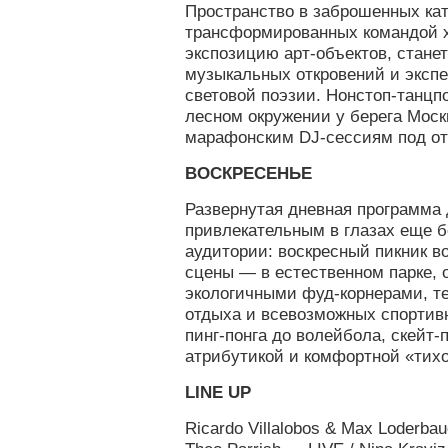
Пространство в заброшенных ка
трансформированных командой 
экспозицию арт-объектов, стан
музыкальных откровений и эксп
световой поэзии. Нонстоп-танц
лесном окружении у берега Моск
марафонским DJ-сессиям под о
ВОСКРЕСЕНЬЕ
Развернутая дневная программа
привлекательным в глазах еще 
аудитории: воскресный пикник во
сцены — в естественном парке, 
экологичными фуд-корнерами, т
отдыха и всевозможных спортив
пинг-понга до волейбола, скейт-
атрибутикой и комфортной «тихо
LINE UP
Ricardo Villalobos & Max Loderba