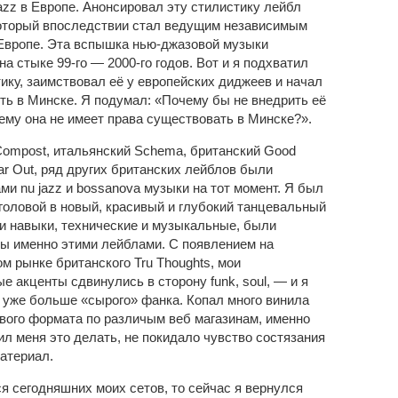
jazz в Европе. Анонсировал эту стилистику лейбл
оторый впоследствии стал ведущим независимым
Европе. Эта вспышка нью-джазовой музыки
а стыке 99-го — 2000-го годов. Вот и я подхватил
тику, заимствовал её у европейских диджеев и начал
ть в Минске. Я подумал: «Почему бы не внедрить её
ему она не имеет права существовать в Минске?».
ompost, итальянский Schema, британский Good
ar Out, ряд других британских лейблов были
ми nu jazz и bossanova музыки на тот момент. Я был
 головой в новый, красивый и глубокий танцевальный
и навыки, технические и музыкальные, были
ы именно этими лейблами. С появлением на
м рынке британского Tru Thoughts, мои
е акценты сдвинулись в сторону funk, soul, — и я
ь уже больше «сырого» фанка. Копал много винила
ого формата по различым веб магазинам, именно
ил меня это делать, не покидало чувство состязания
материал.
ся сегодняшних моих сетов, то сейчас я вернулся