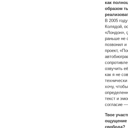
как полно
образом ты
реализова
В 2005 год
Колядой, о
«Лондон», 
раньше не 
позвонил и 
проект, «П
автобиогра
сопротивле
озвучить её
как я не со
технически
хочу, чтоб
определенн
текст и эм
согласие —
Твое участ
ощущение 
свобода?