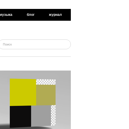
музыка
блог
журнал