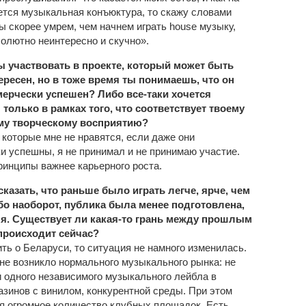
ется музыкальная конъюктура, то скажу словами
ы скорее умрем, чем начнем играть house музыку,
солютно неинтересно и скучно».
ы участвовать в проекте, который может быть
ересен, но в тоже время ты понимаешь, что он
мерчески успешен? Либо все-таки хочется
 только в рамках того, что соответствует твоему
му творческому восприятию?
 которые мне не нравятся, если даже они
и успешны, я не принимал и не принимаю участие.
ринципы важнее карьерного роста.
казать, что раньше было играть легче, ярче, чем
бо наоборот, публика была менее подготовлена,
ня. Существует ли какая-то грань между прошлым
 происходит сейчас?
ить о Беларуси, то ситуация не намного изменилась.
 не возникло нормального музыкального рынка: не
и одного независимого музыкального лейбла в
газинов с винилом, конкурентной среды. При этом
я огромное количество клубных площадок. Есть