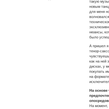
такую музы
новым танц
для меня н
волновался
техническо
эксклюзивн
нюансы, ко
было успеш
А пришел я
тенор-сакс
чувствуешь
как на ней
дисках, у 
покупать и
на формате
исключител
На основе
предпочтен
опосредов
На момент, 