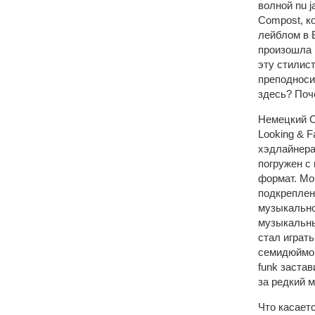
волной nu 
Compost, к
лейблом в 
произошла н
эту стилис
преподноси
здесь? Поч
Немецкий C
Looking & F
хэдлайнера
погружен с
формат. Мо
подкреплен
музыкально
музыкальны
стал играт
семидюймов
funk застав
за редкий 
Что касает