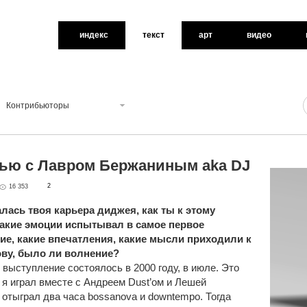
индекс
текст
арт
видео
Контрибьюторы
ью c Лавром Бержаниным aka DJ
2
16 353
лась твоя карьера диджея, как ты к этому
акие эмоции испытывал в самое первое
ие, какие впечатления, какие мысли приходили к
ову, было ли волнение?
 выступление состоялось в 2000 году, в июле. Это
 я играл вместе с Андреем Dust’ом и Лешей
 отыграл два часа bossanova и downtempo. Тогда