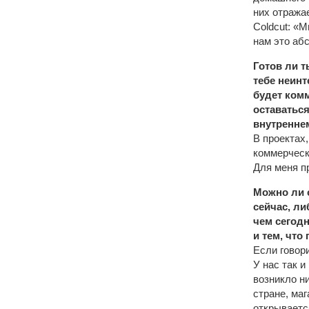
них отража
Coldcut: «М
нам это аб
Готов ли т
тебе неинт
будет ком
оставаться
внутренне
В проектах,
коммерческ
Для меня п
Можно ли с
сейчас, ли
чем сегод
и тем, что
Если говор
У нас так и
возникло н
стране, ма
открываетс