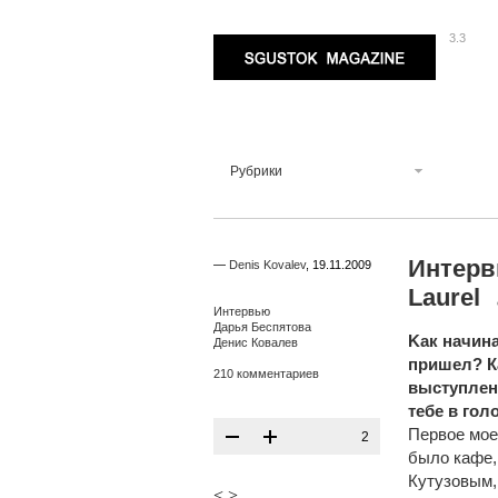
3.3
Sgustok Magazine
Рубрики
Интерв
—
Denis Kovalev
,
19.11.2009
Laurel
Интервью
Дарья Беспятова
Kак начина
Денис Ковалев
пришел? К
210 комментариев
выступлен
тебе в гол
Первое мое
2
было кафе,
Кутузовым,
<
>