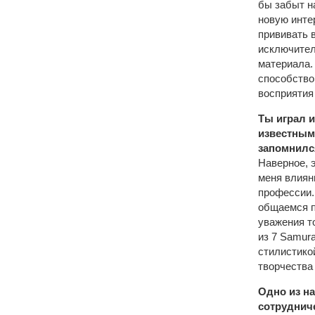
бы забыт н
новую инте
прививать 
исключител
материала.
способство
восприятия
Ты играл и 
известными
запомнилс
Наверное, э
меня влияни
профессии.
общаемся п
уважения то
из 7 Samur
стилистико
творчества 
Одно из н
сотруднич