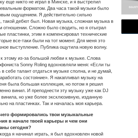
ку еще никто не играл в Минске, и я выстрелил
евальным форматом. Два часа такой музыки было
овым ощущением. Я действительно сильно
, такой дебют был. Новая музыка, сложная музыка в
м отношении. Сложно было сводить, но я отыграл
ые пластинки, этим я компенсировал технические
торые все-таки были на тот момент. Для меня это
ное выступление. Публика ощутила новую волну.
 к этому из-за большой любви к музыке. Слова
офониста Sonny Roling вдохновляли меня: «Если ты
 в себе талант отдаться музыке сполна, и не думай,
 заработать состояние». Я накапливал музыку на
меня была большая коллекция, но потом я решил
менно винил. И преподнести эту музыку уже как DJ
 винила, но уже более эксклюзивную, изданную
ьно на пластинках. Так и началась моя карьера.
 чего формировались твои музыкальные
ия в начале твоей карьеры и чем они
аны сегодня?
когда я начинал играть, я был вдохновлен новой