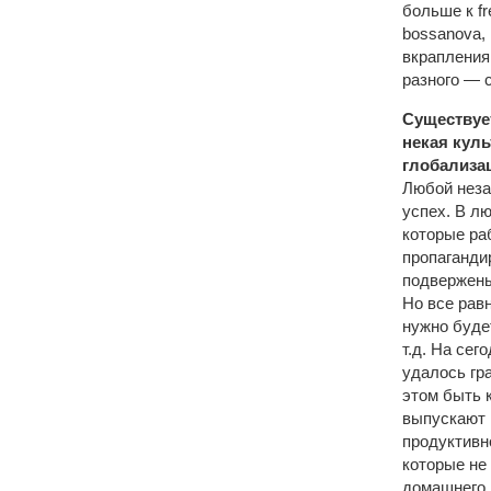
больше к fr
bossanova, n
вкрапления 
разного — 
Существует
некая кул
глобализа
Любой неза
успех. В л
которые ра
пропаганди
подвержены
Но все равн
нужно буде
т.д. На сег
удалось гр
этом быть 
выпускают 
продуктивн
которые не
домашнего 