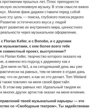
а протяжении прошлых лет. Плюс преподнести
ресную эксклюзивную музыку. В этом смысле важно
вкус. Многие фанк-диджеи ставили перед собой
ьно эту цель — поиска, глубокого поиска редкого
 Развитие эстетического вкуса у людей
вует развитию их внутреннего мира, ценностного
 реальности через музыкальное оформление.
с Florian Keller, и с Bonobo, и с другими
 музыкантами, с кем более всего тебе
я совместный проект, выступление?
то Florian Keller, творчество которого оказало на
е, а именно его подход к диджеингу как к
 Для меня он №1, а на сегодняшний день мы уже
рактически на равных, тем не менее я отдаю дань
му, что он делает, и как он это делает. Tom Wieland
ai также повлиял на меня своей фристайл
й. В этом ему равных нет. Идеальный тандем их
и многих других артистов оказал на меня влияние.
аправлений твоей музыкальной карьеры — это
ество со «Свободным театром». Ты задействован