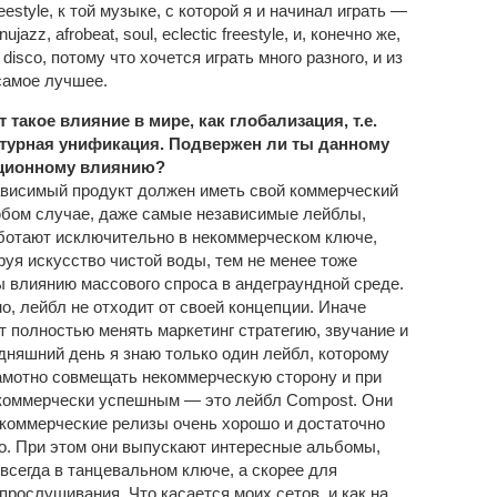
eestyle, к той музыке, с которой я и начинал играть —
ujazz, afrobeat, soul, eclectic freestyle, и, конечно же,
disco, потому что хочется играть много разного, и из
самое лучшее.
 такое влияние в мире, как глобализация, т.е.
ьтурная унификация. Подвержен ли ты данному
ционному влиянию?
висимый продукт должен иметь свой коммерческий
юбом случае, даже самые независимые лейблы,
ботают исключительно в некоммерческом ключе,
руя искусство чистой воды, тем не менее тоже
 влиянию массового спроса в андеграундной среде.
о, лейбл не отходит от своей концепции. Иначе
т полностью менять маркетинг стратегию, звучание и
одняшний день я знаю только один лейбл, которому
амотно совмещать некоммерческую сторону и при
коммерчески успешным — это лейбл Compost. Они
коммерческие релизы очень хорошо и достаточно
о. При этом они выпускают интересные альбомы,
 всегда в танцевальном ключе, а скорее для
прослушивания. Что касается моих сетов, и как на