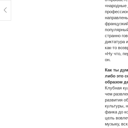
«народные 
профессион
направлены
французкий
популярный
странно гов
диктатура 
как-то возв
«Ну что, пе
он.
Как ты ду
либо это 
образом д
Клубная ку
чем развле
развития о
культуры, 
фанка до к
цель вовле
музыку, вс