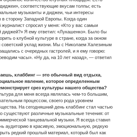
диджеи», соответствующие вкусам толпы; есть
альные музыканты и диджеи, чьи интересы
 в сторону Западной Европы. Когда один
 журналист спросил у меня: «Кто у вас самыи
 диджей?» Я ему ответил: «Лукашенко». Было бы
орить о клубной культуре в стране, когда за окном
и советский уклад жизни. Мы с Николаем Халезиным
ращались с очередных гастролей, и я ему говорю:
реводим часы». «Ну да, на 10 лет назад», — ответил
маешь, клаббинг — это обычный вид отдыха,
социальное явление, которое определенным
емонстрирует срез культуры нашего общества?
льтура для меня всегда являлась чем-то большим,
кательным процессом, своего рода уровнем
бщества. На сегодняшний день клаббинг стал частью
но существуют различные музыкальные течения: от
оммерческой танцевальной музыки. Я всегда ставил
чь аудиторию в красивую, эмоциональную, редкую
крыть редкий прошлый материал, который был как