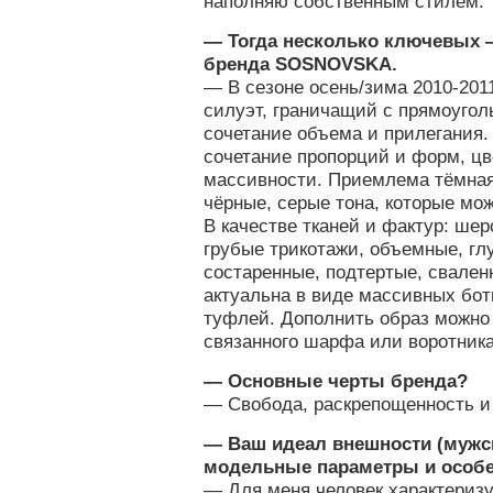
наполняю собственным стилем.
— Тогда несколько ключевых —
бренда SOSNOVSKA.
— В сезоне осень/зима 2010-201
силуэт, граничащий с прямоугол
сочетание объема и прилегания. 
сочетание пропорций и форм, цв
массивности. Приемлема тёмная
чёрные, серые тона, которые мо
В качестве тканей и фактур: шер
грубые трикотажи, объемные, гл
состаренные, подтертые, свале
актуальна в виде массивных бот
туфлей. Дополнить образ можно
связанного шарфа или воротник
— Основные черты бренда?
— Свобода, раскрепощенность и
— Ваш идеал внешности (мужс
модельные параметры и особ
— Для меня человек характеризу