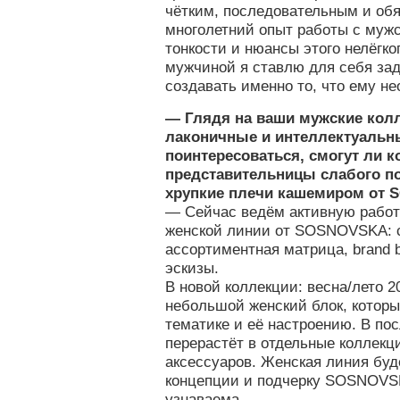
чётким, последовательным и об
многолетний опыт работы с мужс
тонкости и нюансы этого нелёгког
мужчиной я ставлю для себя зад
создавать именно то, что ему н
— Глядя на ваши мужские колл
лаконичные и интеллектуальны
поинтересоваться, смогут ли к
представительницы слабого по
хрупкие плечи кашемиром от
— Сейчас ведём активную работ
женской линии от SOSNOVSKA: 
ассортиментная матрица, brand 
эскизы.
В новой коллекции: весна/лето 2
небольшой женский блок, которы
тематике и её настроению. В по
перерастёт в отдельные коллекц
аксессуаров. Женская линия буд
концепции и подчерку SOSNOVSK
узнаваема.