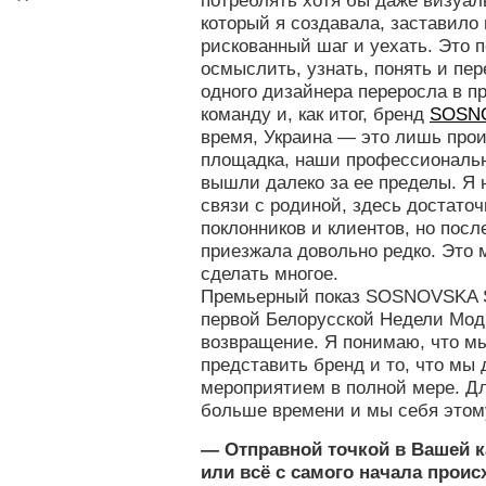
потреблять хотя бы даже визуаль
который я создавала, заставило
рискованный шаг и уехать. Это 
осмыслить, узнать, понять и пер
одного дизайнера переросла в 
команду и, как итог, бренд
SOSN
время, Украина — это лишь про
площадка, наши профессиональн
вышли далеко за ее пределы. Я 
связи с родиной, здесь достато
поклонников и клиентов, но посл
приезжала довольно редко. Это м
сделать многое.
Премьерный показ SOSNOVSKA S
первой Белорусской Недели Мо
возвращение. Я понимаю, что м
представить бренд и то, что мы
мероприятием в полной мере. Д
больше времени и мы себя этом
— Отправной точкой в Вашей к
или всё с самого начала проис