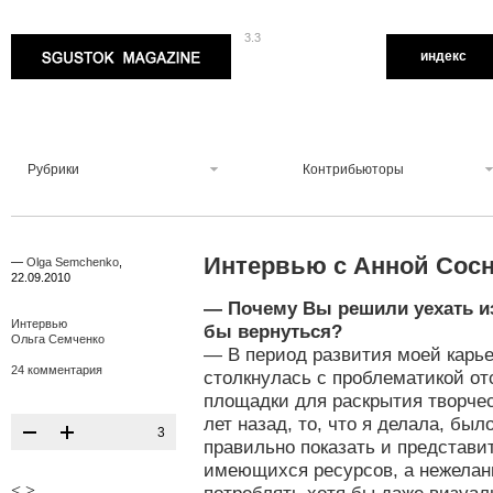
3.3
Sgustok Magazine
индекс
Рубрики
Контрибьюторы
Интервью с Анной Сос
—
Olga Semchenko
,
22.09.2010
— Почему Вы решили уехать из
Интервью
бы вернуться?
Ольга Семченко
— В период развития моей карье
24 комментария
столкнулась с проблематикой о
площадки для раскрытия творчес
лет назад, то, что я делала, бы
3
правильно показать и представи
имеющихся ресурсов, а нежелан
<
>