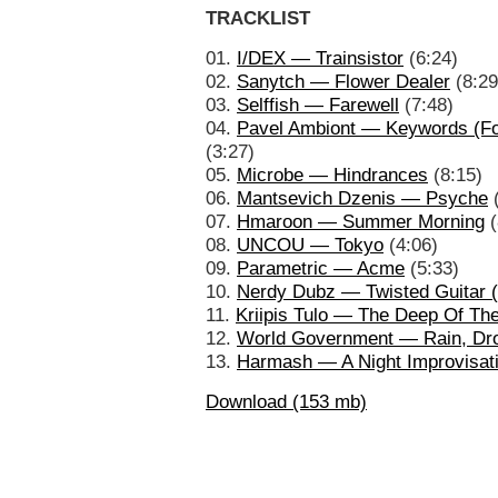
TRACKLIST
01.
I/DEX — Trainsistor
(6:24)
02.
Sanytch — Flower Dealer
(8:29
03.
Selffish — Farewell
(7:48)
04.
Pavel Ambiont — Keywords (Fo
(3:27)
05.
Microbe — Hindrances
(8:15)
06.
Mantsevich Dzenis — Psyche
(
07.
Hmaroon — Summer Morning
(
08.
UNCOU — Tokyo
(4:06)
09.
Parametric — Acme
(5:33)
10.
Nerdy Dubz — Twisted Guitar 
11.
Kriipis Tulo — The Deep Of The
12.
World Government — Rain, Dr
13.
Harmash — A Night Improvisat
Download (153 mb)