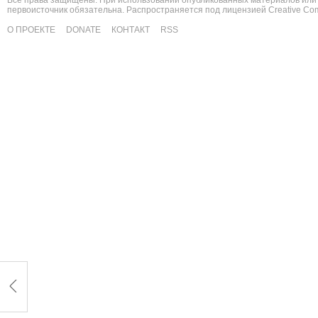
Все права защищены. При использовании опубликованных материалов или 
первоисточник обязательна. Распространяется под лицензией
Creative C
О ПРОЕКТЕ
DONATE
КОНТАКТ
RSS