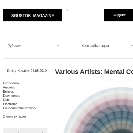
3.3
Sgustok Magazine
индекс
Рубрики
Контрибьюторы
Various Artists: Mental C
—
Dmitry Kovalev
,
04.05.2010
Нетрелизы
Ambient
Belarus
Downtempo
Dub
Electronic
Foundamental Network
2 комментария