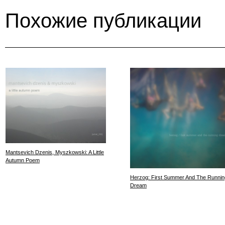
Похожие публикации
Mantsevich Dzenis, Myszkowski: A Little
Autumn Poem
Herzog: First Summer And The Runnin
Dream