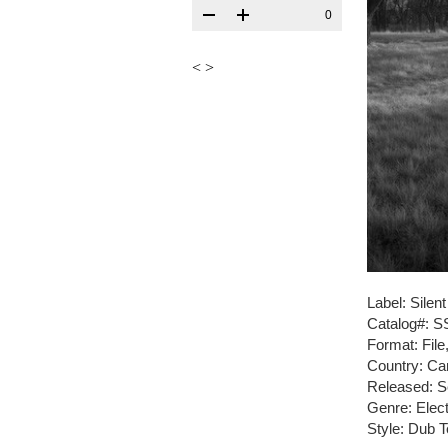
0
<
>
Label: Silen
Catalog#: S
Format: Fil
Country: C
Released: S
Genre: Elect
Style: Dub 