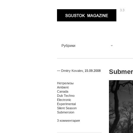
3.3
Sgustok Magazine
Рубрики
Submer
—
Dmitry Kovalev
,
15.09.2008
Нетрелизы
Ambient
Canada
Dub Techno
Electronic
Experimental
Silent Season
Submersion
3 комментария