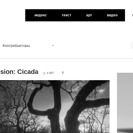
индекс
текст
арт
видео
Контрибьюторы
sion: Cicada
0
4 007