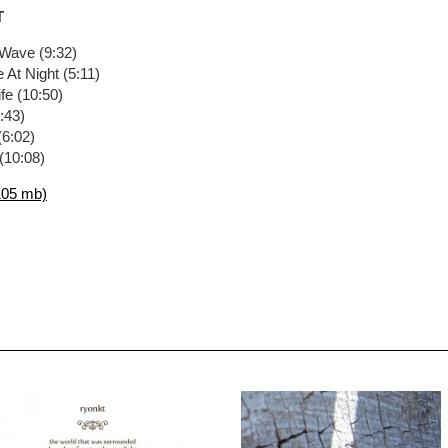
T
 Wave (9:32)
e At Night (5:11)
ife (10:50)
:43)
 (6:02)
(10:08)
105 mb)