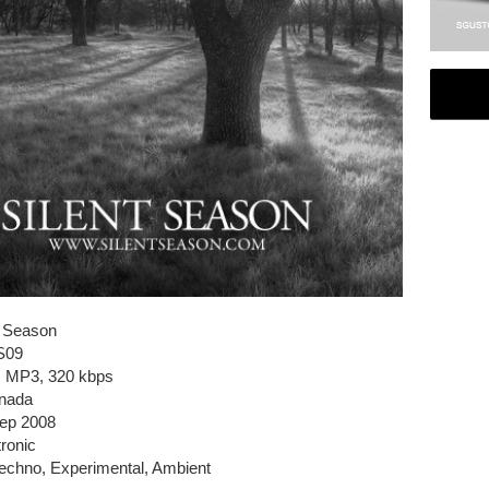
t Season
S09
e, MP3, 320 kbps
anada
ep 2008
ronic
Techno, Experimental, Ambient