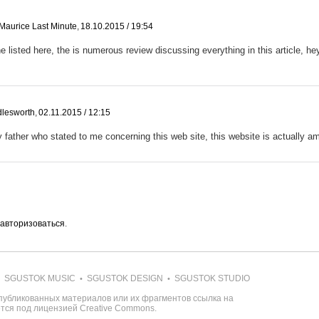
 Maurice Last Minute
,
18.10.2015 / 19:54
listed here, the is numerous review discussing everything in this article, hey
dlesworth
,
02.11.2015 / 12:15
father who stated to me concerning this web site, this website is actually am
авторизоваться
.
SGUSTOK MUSIC
SGUSTOK DESIGN
SGUSTOK STUDIO
•
•
публикованных материалов или их фрагментов ссылка на
ется под лицензией
Creative Commons
.