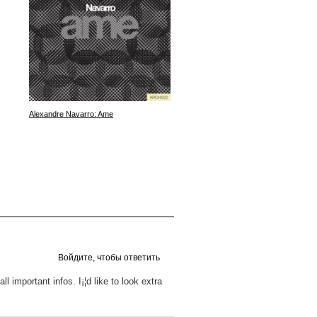
Alexandre Navarro: Ame
Rico Puestel: A Divine Proclamat
Space And
Войдите, чтобы ответить
l important infos. I¡¦d like to look extra