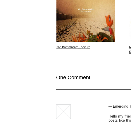
Nic Bommarito: Taciturn
R
S
One Comment
—
Emerging T
Hello my frie
posts like thi