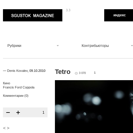
3.3
Sgustok Magazine
индекс
Рубрики
Контрибьюторы
Tetro
—
Denis Kovalev
,
09.10.2010
1
3 070
Кино
Francis Ford Coppola
Комментарии (0)
1
<
>