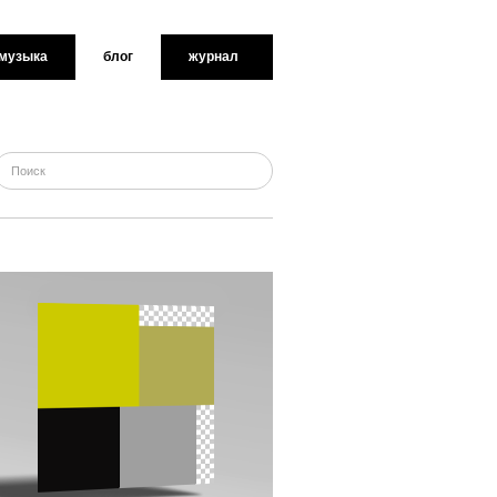
музыка
блог
журнал