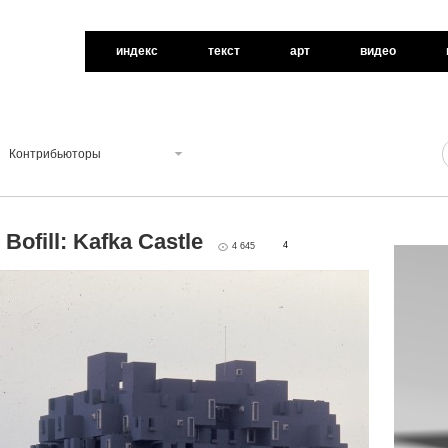
индекс
текст
арт
видео
Контрибьюторы
 Bofill: Kafka Castle
4
4 645