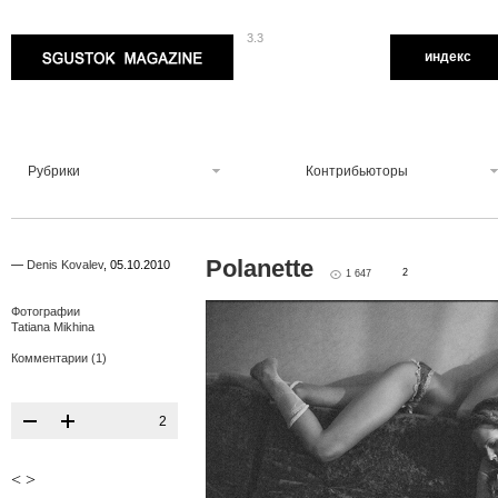
3.3
Sgustok Magazine
индекс
Рубрики
Контрибьюторы
Polanette
—
Denis Kovalev
,
05.10.2010
2
1 647
Фотографии
Tatiana Mikhina
Комментарии (1)
2
<
>