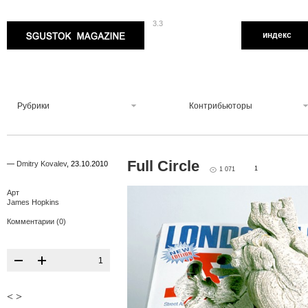
3.3
Sgustok Magazine
индекс
Рубрики
Контрибьюторы
Full Circle
—
Dmitry Kovalev
,
23.10.2010
1
1 071
Арт
James Hopkins
Комментарии (0)
1
<
>