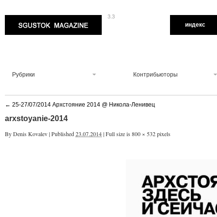
3.3
Sgustok Magazine
индекс
Рубрики
Контрибьюторы
←
25-27/07/2014 Архстояние 2014 @ Никола-Ленивец
arxstoyanie-2014
By
Denis Kovalev
|
Published
23.07.2014
|
Full size is
800 × 532
pixels