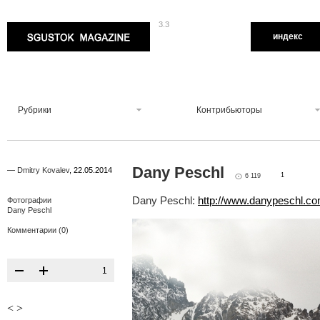
3.3
Sgustok Magazine
индекс
Рубрики
Контрибьюторы
Dany Peschl
—
Dmitry Kovalev
,
22.05.2014
1
6 119
Dany Peschl:
http://www.danypeschl.c
Фотографии
Dany Peschl
Комментарии (0)
1
<
>