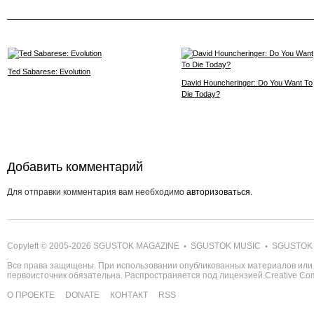
Ted Sabarese: Evolution
David Houncheringer: Do You Want To
Die Today?
Добавить комментарий
Для отправки комментария вам необходимо
авторизоваться
.
Copyleft © 2005-2026
SGUSTOK MAGAZINE
SGUSTOK MUSIC
SGUSTOK
•
•
Все права защищены. При использовании опубликованных материалов или 
первоисточник обязательна. Распространяется под лицензией
Creative C
О ПРОЕКТЕ
DONATE
КОНТАКТ
RSS