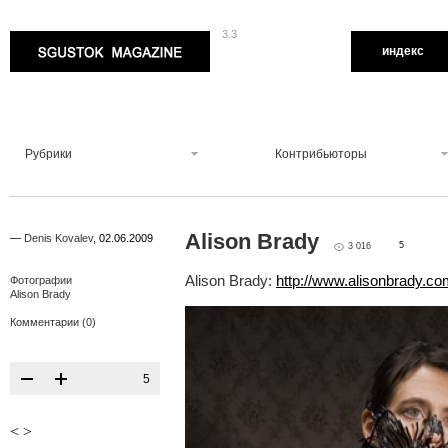
3.3
Sgustok Magazine
индекс
Рубрики
Контрибьюторы
Alison Brady
—
Denis Kovalev
,
02.06.2009
5
3 016
Alison Brady:
http://www.alisonbrady.c
Фотографии
Alison Brady
Комментарии (0)
5
<
>