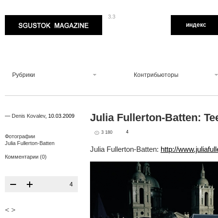
3.3
Sgustok Magazine
индекс
Рубрики
Контрибьюторы
Julia Fullerton-Batten: T
—
Denis Kovalev
,
10.03.2009
4
3 180
Фотографии
Julia Fullerton-Batten
Julia Fullerton-Batten:
http://www.juliafu
Комментарии (0)
4
<
>