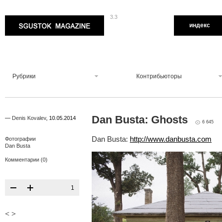
3.3
Sgustok Magazine
индекс
Рубрики
Контрибьюторы
Dan Busta: Ghosts
—
Denis Kovalev
,
10.05.2014
6 645
Dan Busta:
http://www.danbusta.com
Фотографии
Dan Busta
Комментарии (0)
1
<
>